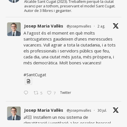
Alcalde Sant Cugat (2023). Treballem perquè la ciutat
avanci per a tothom, preservant el model Sant Cugat.
Autor de 3 llibres i geganter.
Josep Maria Vallès
@josepmvalles
·
2 ag.
A l’agost és el moment en què molts
santcugatencs gaudeixen d’unes merescudes
vacances. Vull agrair a tota la ciutadania, i a tots
els professionals i servidors públics que feu,
cada dia, una ciutat més justa, més pròspera, i
més democràtica. Molt bones vacances!
#SantCugat
Twitter
5
7
Josep Maria Vallès
@josepmvalles
·
30 jul.
👶🏻 Instal·lem un nou sistema de
climatització i ventilació a les escoles bressol