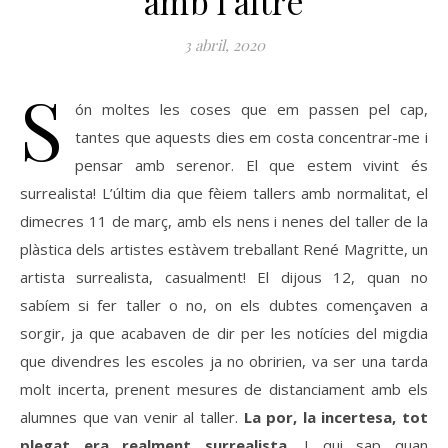
amb l’altre
3 abril, 2020
S
ón moltes les coses que em passen pel cap,
tantes que aquests dies em costa concentrar-me i
pensar amb serenor. El que estem vivint és
surrealista! L’últim dia que fèiem tallers amb normalitat, el
dimecres 11 de març, amb els nens i nenes del taller de la
plàstica dels artistes estàvem treballant René
Magritte
, un
artista surrealista, casualment!
El dijous 12, quan no
sabíem si fer taller o no, on els dubtes començaven a
sorgir, ja que acabaven de dir per les notícies del migdia
que divendres les escoles ja no obririen, va ser una tarda
molt incerta, prenent mesures de distanciament amb els
alumnes que van venir al taller.
La por, la incertesa, tot
plegat era realment surrealista
. I qui sap quan