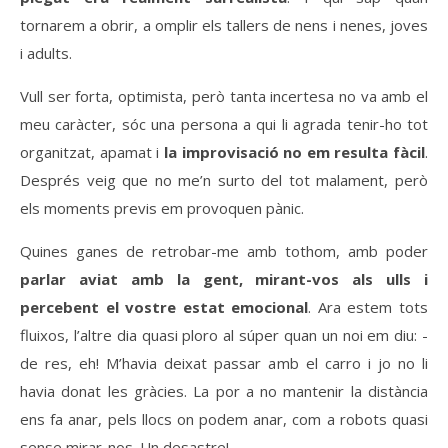
tornarem a obrir, a omplir els tallers de nens i nenes, joves
i adults.
Vull ser forta, optimista, però tanta incertesa no va amb el
meu caràcter, sóc una persona a qui li agrada tenir-ho tot
organitzat, apamat i
la improvisació no em resulta fàcil
.
Després veig que no me’n surto del tot malament, però
els moments previs em provoquen pànic.
Quines ganes de retrobar-me amb tothom, amb poder
parlar aviat amb la gent, mirant-vos als ulls i
percebent el vostre estat emocional
. Ara estem tots
fluixos, l’altre dia quasi ploro al súper quan un noi em diu: -
de res, eh! M’havia deixat passar amb el carro i jo no li
havia donat les gràcies. La por a no mantenir la distància
ens fa anar, pels llocs on podem anar, com a robots quasi
sense mirar-nos. Un desastre!