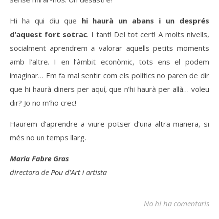
Hi ha qui diu que
hi haurà un abans i un després
d’aquest fort sotrac
. I tant! Del tot cert! A molts nivells,
socialment aprendrem a valorar aquells petits moments
amb l’altre. I en l’àmbit econòmic, tots ens el podem
imaginar… Em fa mal sentir com els polítics no paren de dir
que hi haurà diners per aquí, que n’hi haurà per allà… voleu
dir? Jo no m’ho crec!
Haurem d’aprendre a viure potser d’una altra manera, si
més no un temps llarg.
Maria Fabre Gras
directora de
Pou d’Art
i artista
No hi ha comentaris