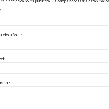
eça electrònica no es publicarà.
Els camps necessaris estan marc
*
u electrònic
*
web
ntari
*