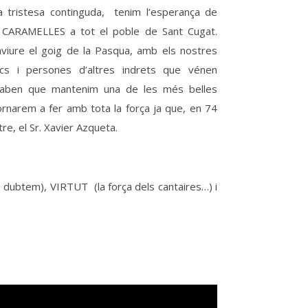
a tristesa continguda, tenim l’esperança de
e CARAMELLES a tot el poble de Sant Cugat.
nviure el goig de la Pasqua, amb els nostres
encs i persones d’altres indrets que vénen
saben que mantenim una de les més belles
ornarem a fer amb tota la força ja que, en 74
e, el Sr. Xavier Azqueta.
 dubtem), VIRTUT (la força dels cantaires…) i