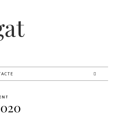
gat
TACTE
ENT
2020