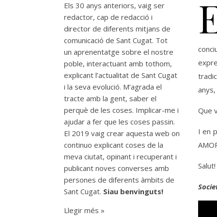
Els 30 anys anteriors, vaig ser
redactor, cap de redacció i
director de diferents mitjans de
comunicació de Sant Cugat. Tot
conci
un aprenentatge sobre el nostre
expr
poble, interactuant amb tothom,
explicant l’actualitat de Sant Cugat
tradi
i la seva evolució. M’agrada el
anys,
tracte amb la gent, saber el
perquè de les coses. Implicar-me i
Que v
ajudar a fer que les coses passin.
I en 
El 2019 vaig crear aquesta web on
continuo explicant coses de la
AMOR
meva ciutat, opinant i recuperant i
Salut!
publicant noves converses amb
persones de diferents àmbits de
Socie
Sant Cugat.
Siau benvinguts!
Llegir més »