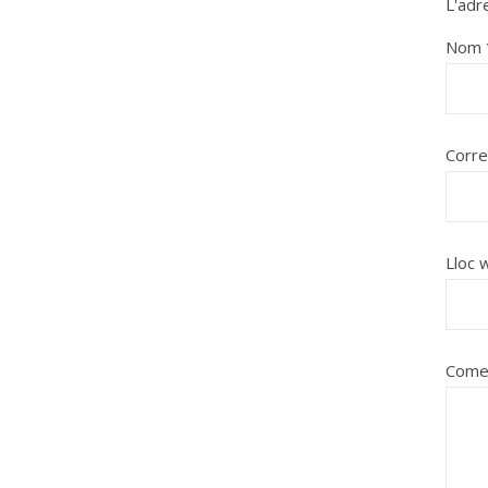
L'adr
Nom
Corre
Lloc 
Come