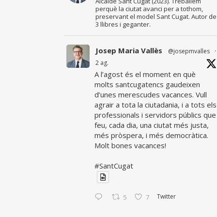
Alcalde Sant Cugat (2023). Treballem
perquè la ciutat avanci per a tothom,
preservant el model Sant Cugat. Autor de
3 llibres i geganter.
Josep Maria Vallès
@josepmvalles
·
2 ag.
A l’agost és el moment en què
molts santcugatencs gaudeixen
d’unes merescudes vacances. Vull
agrair a tota la ciutadania, i a tots els
professionals i servidors públics que
feu, cada dia, una ciutat més justa,
més pròspera, i més democràtica.
Molt bones vacances!
#SantCugat
Twitter
5
7