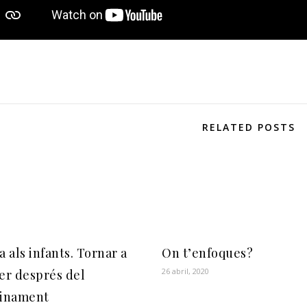
RELATED POSTS
a als infants. Tornar a
On t’enfoques?
26 abril, 2020
er després del
finament