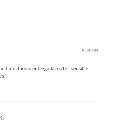
RESPON
lt afectuosa, entregada, culte i sensible
es”.
RI