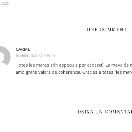
l, 2020
ONE COMMENT
CARME
10 ABRIL, 2020 AT 6:55 PM
Totes les mares són especials per cadascú. La meva és mo
amb grans valors de coherència. Gràcies a totes “les mar
DEIXA UN COMENTA