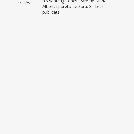
als santcugatencs. Pare de Maria i
Albert, i parella de Sara. 3 llibres
publicats