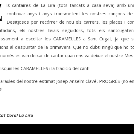
E
ls cantaires de La Lira (tots tancats a casa seva) amb un
continuar anys i anys transmetent les nostres cançons d
Desitjosos per recórrer de nou els carrers, les places i co
utadans, els nostres lleials seguidors, tots els santcugat
essament a escoltar les CARAMELLES a Sant Cugat, ja que 
cions al despuntar de la primavera. Que no dubti ningú que ho t
 només es van deixar de cantar quan ens va deixar el nostre Mestr
isquin les CARAMELLES i la tradició del cant!
paraules del nostre estimat Josep Anselm Clavé, PROGRÉS (no en
!
tat Coral La Lira