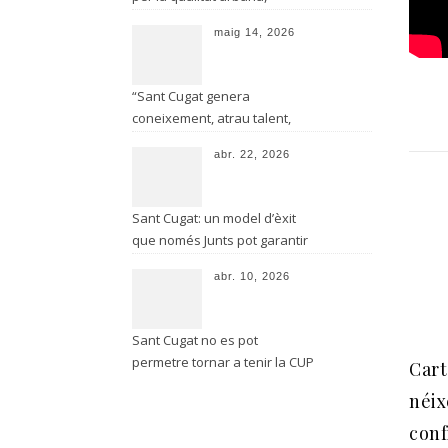
sostenibilitat i qualitat de
maig 14, 2026
vida”
“Sant Cugat genera
coneixement, atrau talent,
exporta innovació i competeix
abr. 22, 2026
internacionalment sense
renunciar a la seva identitat”
Sant Cugat: un model d’èxit
que només Junts pot garantir
abr. 10, 2026
Sant Cugat no es pot
permetre tornar a tenir la CUP
Cart
al govern!
néix
con