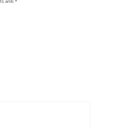
ats amb
*