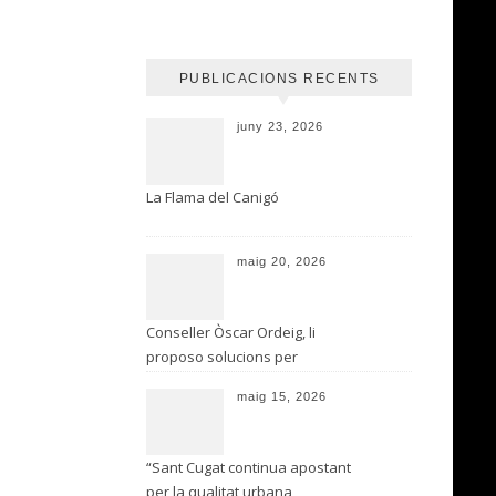
PUBLICACIONS RECENTS
juny 23, 2026
La Flama del Canigó
maig 20, 2026
Conseller Òscar Ordeig, li
proposo solucions per
flexibilitzar les restriccions a
maig 15, 2026
Sant Cugat per la pesta
porcina
“Sant Cugat continua apostant
per la qualitat urbana,