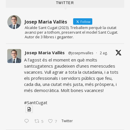
TWITTER
Josep Maria Vallès
Follow
Alcalde Sant Cugat (2023). Treballem perquè la ciutat
avanci per a tothom, preservant el model Sant Cugat.
Autor de 3 llibres i geganter.
Josep Maria Vallès
@josepmvalles
·
2 ag.
A l’agost és el moment en què molts
santcugatencs gaudeixen d’unes merescudes
vacances. Vull agrair a tota la ciutadania, i a tots
els professionals i servidors públics que feu,
cada dia, una ciutat més justa, més pròspera, i
més democràtica. Molt bones vacances!
#SantCugat
Twitter
5
7