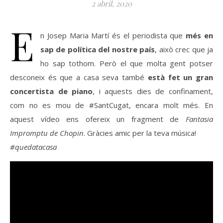
2 abril, 2020
E
n Josep Maria Martí és el periodista que
més en
sap de política del nostre país
, això crec que ja
ho sap tothom. Però el que molta gent potser
desconeix és que a casa seva també
està fet un gran
concertista de piano
, i aquests dies de confinament,
com no es mou de #SantCugat, encara molt més.
En
aquest vídeo ens ofereix un fragment de
Fantasia
Impromptu de Chopin
. Gràcies amic per la teva música!
#quedatacasa